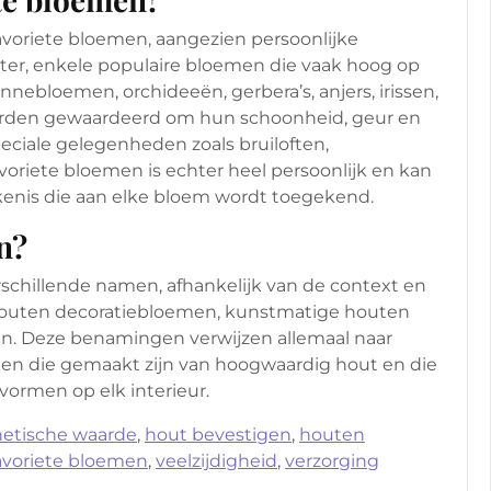
 favoriete bloemen, aangezien persoonlijke
ter, enkele populaire bloemen die vaak hoog op
 zonnebloemen, orchideeën, gerbera’s, anjers, irissen,
orden gewaardeerd om hun schoonheid, geur en
eciale gelegenheden zoals bruiloften,
avoriete bloemen is echter heel persoonlijk en kan
enis die aan elke bloem wordt toegekend.
n?
chillende namen, afhankelijk van de context en
 houten decoratiebloemen, kunstmatige houten
en. Deze benamingen verwijzen allemaal naar
n die gemaakt zijn van hoogwaardig hout en die
ormen op elk interieur.
hetische waarde
,
hout bevestigen
,
houten
favoriete bloemen
,
veelzijdigheid
,
verzorging