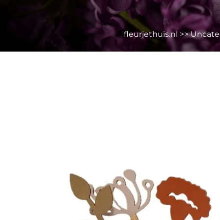
fleurjethuis.nl
>>
Uncate