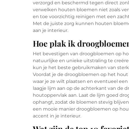
verzorgd en beschermd tegen direct zonl
verwelken houten bloemen niet zoals ver
en toe voorzichtig reinigen met een zac
Met de juiste zorg kunnen houten bloeme
aan je interieur.
Hoe plak ik droogbloeme
Het bevestigen van droogbloemen op hou
natuurlijke en unieke uitstraling te cre
kun je het beste gebruikmaken van sterke 
Voordat je de droogbloemen op het hout b
waar je ze wilt plaatsen en eventueel e
laagje lijm aan op de achterkant van de 
houtoppervlak aan. Laat de lijm goed drog
ophangt, zodat de bloemen stevig blijven
een mooie manier droogbloemen op hout 
accent in je interieur.
Wat zijn de top 10 favori