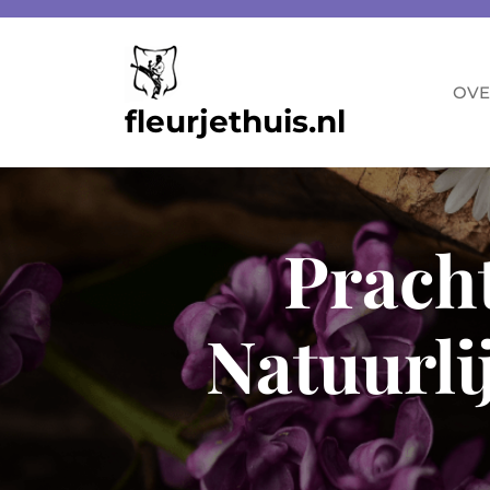
Skip
to
content
OVE
fleurjethuis.nl
Prach
Natuurli