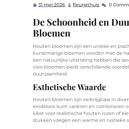
31 mei 2026
fleurjethuis
0 Comm
31
fleurjethuis
mei
De Schoonheid en Duu
2026
Bloemen
Houten bloemen zijn een unieke en pracht
kunstmatige bloemen worden met de ha
een natuurlijke uitstraling hebben die la
voor bloemen biedt verschillende voordel
duurzaamheid.
Esthetische Waarde
Houten bloemen zijn verkrijgbaar in dive
eindeloos kunt variëren en combineren o
kiest voor realistische houten rozen of kl
stukken voegen een warme en rustieke sf