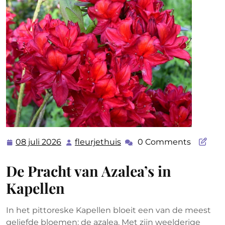
08 juli 2026
fleurjethuis
0 Comments
08
fleurjethuis
juli
De Pracht van Azalea’s in
2026
Kapellen
In het pittoreske Kapellen bloeit een van de meest
geliefde bloemen: de azalea. Met zijn weelderige