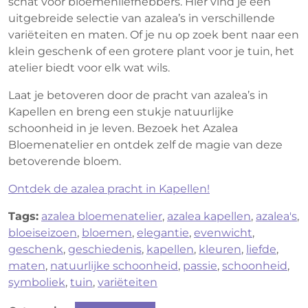
schat voor bloemenliefhebbers. Hier vind je een
uitgebreide selectie van azalea’s in verschillende
variëteiten en maten. Of je nu op zoek bent naar een
klein geschenk of een grotere plant voor je tuin, het
atelier biedt voor elk wat wils.
Laat je betoveren door de pracht van azalea’s in
Kapellen en breng een stukje natuurlijke
schoonheid in je leven. Bezoek het Azalea
Bloemenatelier en ontdek zelf de magie van deze
betoverende bloem.
Ontdek de azalea pracht in Kapellen!
Tags:
azalea bloemenatelier
,
azalea kapellen
,
azalea's
,
bloeiseizoen
,
bloemen
,
elegantie
,
evenwicht
,
geschenk
,
geschiedenis
,
kapellen
,
kleuren
,
liefde
,
maten
,
natuurlijke schoonheid
,
passie
,
schoonheid
,
symboliek
,
tuin
,
variëteiten