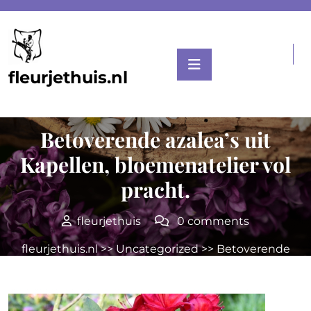
Skip
to
content
fleurjethuis.nl
Posted On 08 juli 2026
Betoverende azalea’s uit
Kapellen, bloemenatelier vol
pracht.
fleurjethuis
0 comments
fleurjethuis.nl
>>
Uncategorized
>> Betoverende
azalea’s uit Kapellen, bloemenatelier vol pracht.