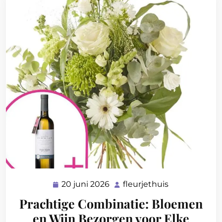
20 juni 2026
fleurjethuis
20
fleurjethuis
juni
Prachtige Combinatie: Bloemen
2026
en Wijn Bezorgen voor Elke