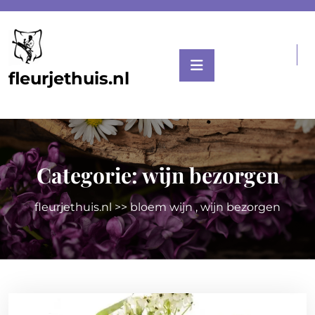
Skip
to
content
fleurjethuis.nl
Categorie:
wijn bezorgen
fleurjethuis.nl
>>
bloem wijn
,
wijn bezorgen