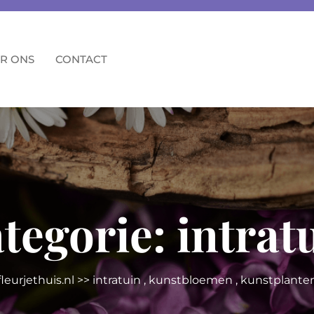
R ONS
CONTACT
tegorie:
intrat
fleurjethuis.nl
>>
intratuin
,
kunstbloemen
,
kunstplante