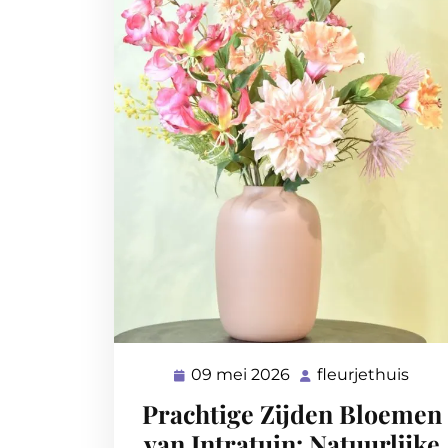
09 mei 2026
fleurjethuis
09
fleur
mei
Prachtige Zijden Bloemen
2026
van Intratuin: Natuurlijke