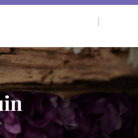
uin
n