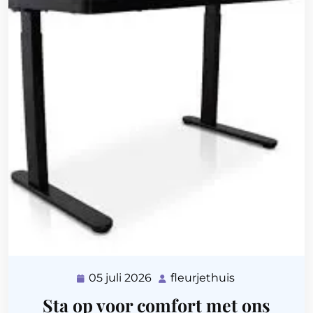
05 juli 2026
fleurjethuis
05
fleurjethuis
juli
Sta op voor comfort met ons
2026