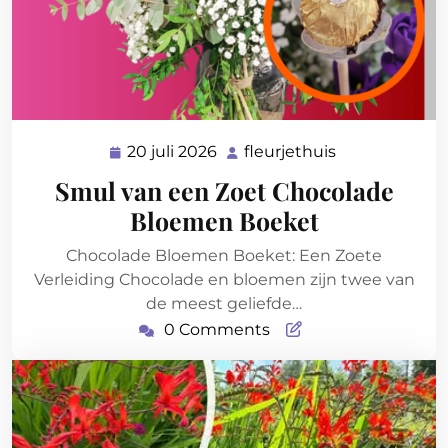
20 juli 2026
fleurjethuis
20
fleurjethuis
juli
Smul van een Zoet Chocolade
2026
Bloemen Boeket
Chocolade Bloemen Boeket: Een Zoete
Verleiding Chocolade en bloemen zijn twee van
de meest geliefde…
0 Comments