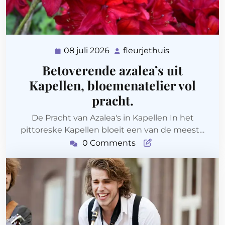
08 juli 2026
fleurjethuis
08
fleurjethuis
juli
Betoverende azalea’s uit
2026
Kapellen, bloemenatelier vol
pracht.
De Pracht van Azalea's in Kapellen In het
pittoreske Kapellen bloeit een van de meest…
0 Comments