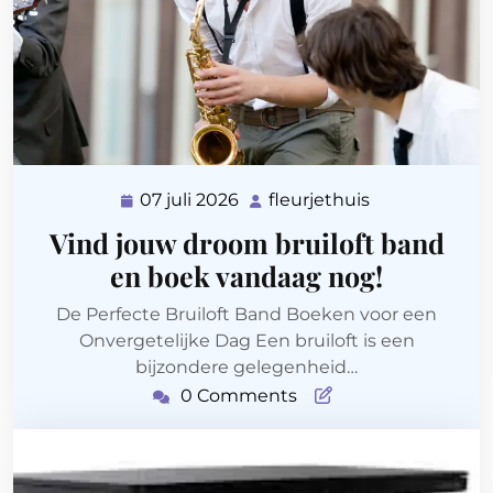
07 juli 2026
fleurjethuis
07
fleurjethuis
juli
Vind jouw droom bruiloft band
2026
en boek vandaag nog!
De Perfecte Bruiloft Band Boeken voor een
Onvergetelijke Dag Een bruiloft is een
bijzondere gelegenheid…
0 Comments