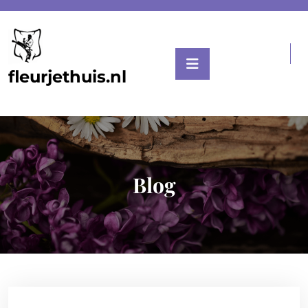
Skip
to
content
fleurjethuis.nl
Blog