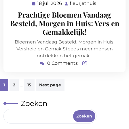
18 juli 2026
fleurjethuis
18
fleurjethuis
juli
Prachtige Bloemen Vandaag
2026
Besteld, Morgen in Huis: Vers en
Gemakkelijk!
Bloemen Vandaag Besteld, Morgen in Huis:
Versheid en Gemak Steeds meer mensen
ontdekken het gemak…
0 Comments
Berichten
…
1
2
15
Next page
paginering
Zoeken
Zoeken