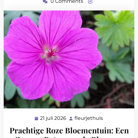
0 Comments
21 juli 2026
fleurjethuis
21
fleurjethuis
juli
Prachtige Roze Bloementuin: Een
2026