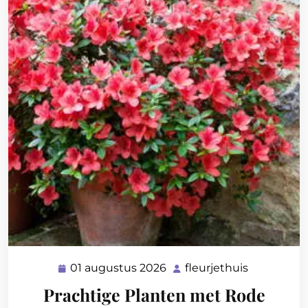
01 augustus 2026
fleurjethuis
01
fleurjethui
augustus
Prachtige Planten met Rode
2026