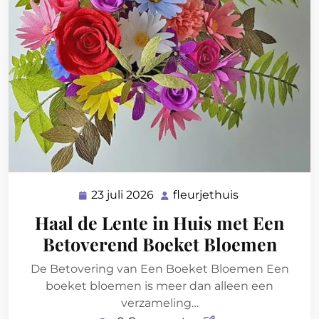
23 juli 2026
fleurjethuis
23
fleurjethuis
juli
Haal de Lente in Huis met Een
2026
Betoverend Boeket Bloemen
De Betovering van Een Boeket Bloemen Een
boeket bloemen is meer dan alleen een
verzameling…