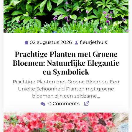
02 augustus 2026
fleurjethuis
02
fleurjethui
augustus
Prachtige Planten met Groene
2026
Bloemen: Natuurlijke Elegantie
en Symboliek
Prachtige Planten met Groene Bloemen: Een
Unieke Schoonheid Planten met groene
bloemen zijn een zeldzame…
0 Comments