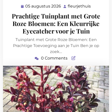
05 augustus 2026
fleurjethuis
05
fleurjethui
augustus
Prachtige Tuinplant met Grote
2026
Roze Bloemen: Een Kleurrijke
Eyecatcher voor je Tuin
Tuinplant met Grote Roze Bloemen: Een
Prachtige Toevoeging aan je Tuin Ben je op
zoek…
0 Comments