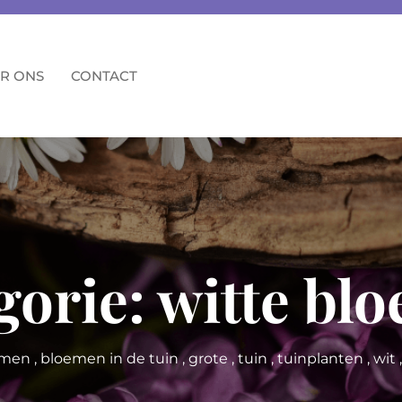
R ONS
CONTACT
gorie:
witte bl
emen
,
bloemen in de tuin
,
grote
,
tuin
,
tuinplanten
,
wit