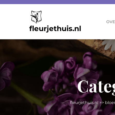
Skip
to
content
OVE
fleurjethuis.nl
Cate
fleurjethuis.nl
>>
blo