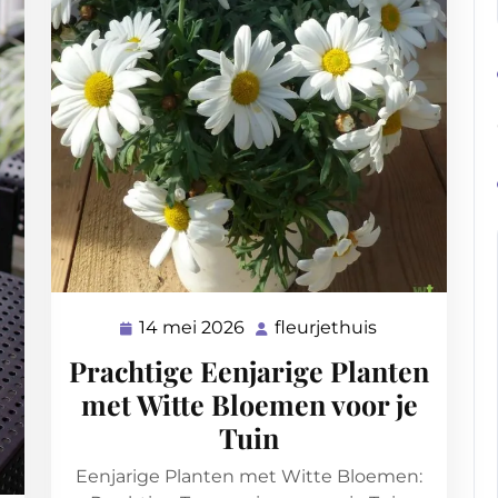
14 mei 2026
fleurjethuis
14
fleurjethuis
mei
Prachtige Eenjarige Planten
2026
met Witte Bloemen voor je
Tuin
Eenjarige Planten met Witte Bloemen: