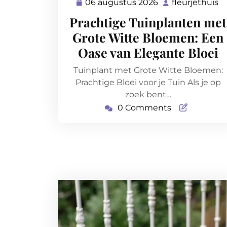
06 augustus 2026
fleurjethuis
06
fl
augustus
Prachtige Tuinplanten met
2026
Grote Witte Bloemen: Een
Oase van Elegante Bloei
Tuinplant met Grote Witte Bloemen:
Prachtige Bloei voor je Tuin Als je op
zoek bent…
0 Comments