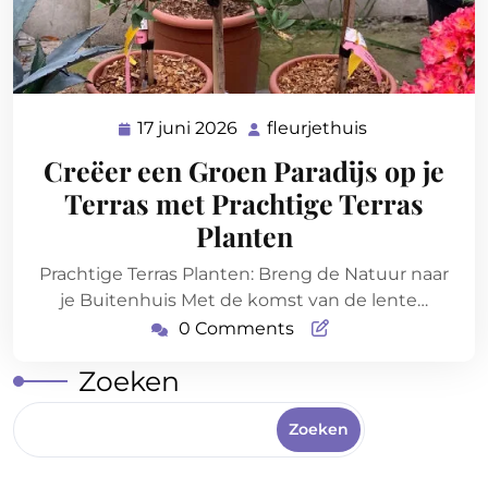
17 juni 2026
fleurjethuis
17
fleurjethuis
juni
Creëer een Groen Paradijs op je
2026
Terras met Prachtige Terras
Planten
Prachtige Terras Planten: Breng de Natuur naar
je Buitenhuis Met de komst van de lente…
0 Comments
Zoeken
Zoeken