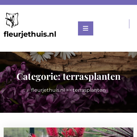
Skip
to
content
fleurjethuis.nl
Categorie:
terrasplanten
fleurjethuis.nl
>>
terrasplanten