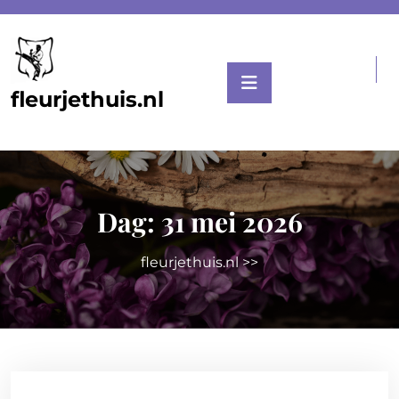
Skip
to
content
fleurjethuis.nl
Dag:
31 mei 2026
fleurjethuis.nl
>>