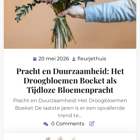
20 mei 2026
fleurjethuis
20
fleurjethuis
mei
Pracht en Duurzaamheid: Het
2026
Droogbloemen Boeket als
Tijdloze Bloemenpracht
Pracht en Duurzaamheid: Het Droogbloemen
Boeket De laatste jaren is er een opvallende
trend te…
0 Comments