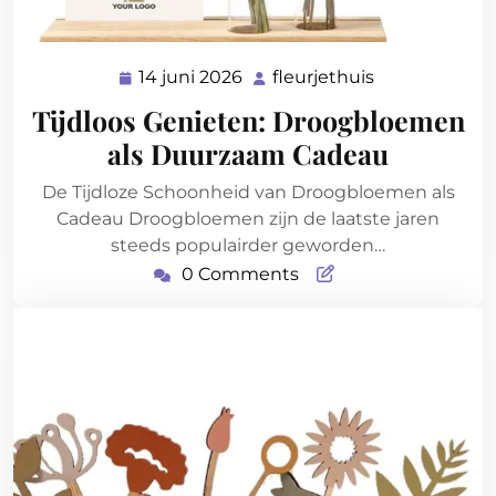
14 juni 2026
fleurjethuis
14
fleurjethuis
juni
Tijdloos Genieten: Droogbloemen
2026
als Duurzaam Cadeau
De Tijdloze Schoonheid van Droogbloemen als
Cadeau Droogbloemen zijn de laatste jaren
steeds populairder geworden…
0 Comments