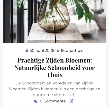
30 april 2026
fleurjethuis
30
fleurjethuis
april
Prachtige Zijden Bloemen:
2026
Natuurlijke Schoonheid voor
Thuis
De Schoonheid en Voordelen van Zijden
Bloemen Zijden bloemen zijn een prachtige en
duurzame alternatief…
0 Comments