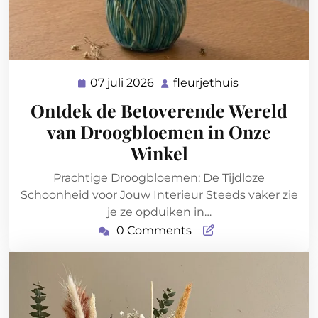
07 juli 2026
fleurjethuis
07
fleurjethuis
juli
Ontdek de Betoverende Wereld
2026
van Droogbloemen in Onze
Winkel
Prachtige Droogbloemen: De Tijdloze
Schoonheid voor Jouw Interieur Steeds vaker zie
je ze opduiken in…
0 Comments