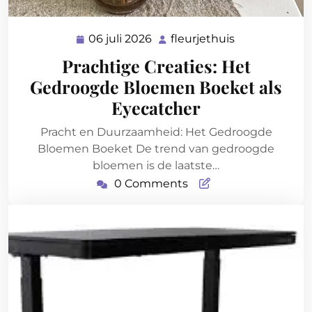
06 juli 2026
fleurjethuis
06
fleurjethuis
juli
Prachtige Creaties: Het
2026
Gedroogde Bloemen Boeket als
Eyecatcher
Pracht en Duurzaamheid: Het Gedroogde
Bloemen Boeket De trend van gedroogde
bloemen is de laatste…
0 Comments