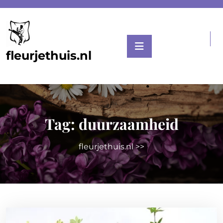
Skip
to
content
fleurjethuis.nl
Tag:
duurzaamheid
fleurjethuis.nl
>>