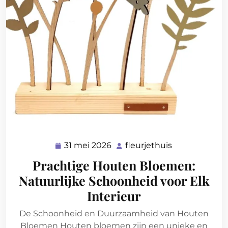
31 mei 2026
fleurjethuis
31
fleurjethuis
mei
Prachtige Houten Bloemen:
2026
Natuurlijke Schoonheid voor Elk
Interieur
De Schoonheid en Duurzaamheid van Houten
Bloemen Houten bloemen zijn een unieke en