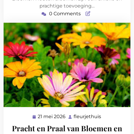
prachtige toevoeging…
0 Comments
21 mei 2026
fleurjethuis
21
fleurjethuis
mei
Pracht en Praal van Bloemen en
2026