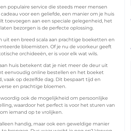
 en populaire service die steeds meer mensen
cadeau voor een geliefde, een manier om je huis
wilt toevoegen aan een speciale gelegenheid, het
laten bezorgen is de perfecte oplossing.
en uit een breed scala aan prachtige boeketten en
teerde bloemisten. Of je nu de voorkeur geeft
xotische orchideeën, er is voor elk wat wils.
n huis betekent dat je niet meer de deur uit
nt eenvoudig online bestellen en het boeket
d, vaak op dezelfde dag. Dit bespaart tijd en
 verse en prachtige bloemen.
woordig ook de mogelijkheid om persoonlijke
ling, waardoor het perfect is voor het sturen van
n om iemand op te vrolijken.
 alleen handig, maar ook een geweldige manier
n te brengen. Dus waar wacht je nog op? Verwen