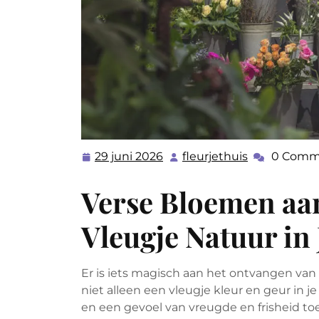
29 juni 2026
fleurjethuis
0 Comm
29
fleurjethuis
juni
Verse Bloemen aan
2026
Vleugje Natuur in
Er is iets magisch aan het ontvangen va
niet alleen een vleugje kleur en geur in j
en een gevoel van vreugde en frisheid to