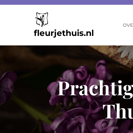
Skip
to
content
OVE
fleurjethuis.nl
Prachti
Thu