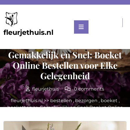
Skip
to
content
fleurjethuis.nl
Posted On 24 juni 2026
Gemakkelijk en Snel: Boeket
Online Bestellen voor Elke
Gelegenheid
fleurjethuis
0 comments
fleurjethuis.nl
>>
bestellen
,
bezorgen
,
boeket
,
boeketten
>> Gemakkelijk en Snel: Boeket Online
Bestellen voor Elke Gelegenheid