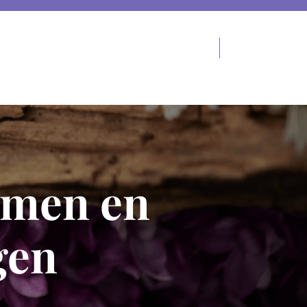
oemen en
gen