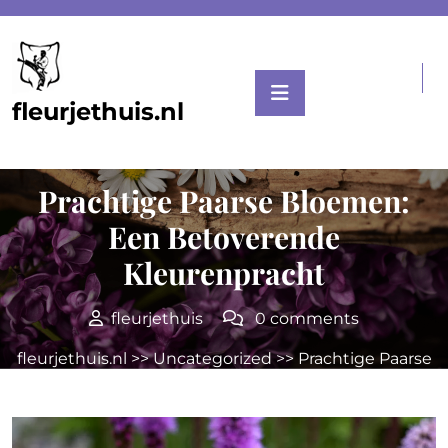
Skip
to
content
fleurjethuis.nl
Posted On 17 mei 2026
Prachtige Paarse Bloemen:
Een Betoverende
Kleurenpracht
fleurjethuis
0 comments
fleurjethuis.nl
>>
Uncategorized
>> Prachtige Paarse
Bloemen: Een Betoverende Kleurenpracht