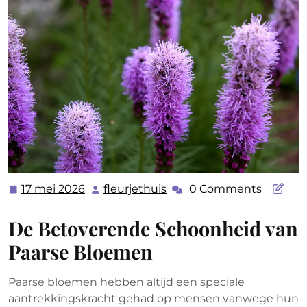
17 mei 2026
fleurjethuis
0 Comments
17
fleurjethuis
mei
De Betoverende Schoonheid van
2026
Paarse Bloemen
Paarse bloemen hebben altijd een speciale
aantrekkingskracht gehad op mensen vanwege hun