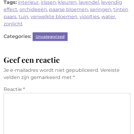
Tags:
interieur
,
irissen
,
kleuren
,
lavendel
,
levendig
effect
,
orchideeën
,
paarse bloemen
,
seringen
,
tinten
paars
,
tuin
,
verwelkte bloemen
,
viooltjes
,
water
,
zonlicht
Categories:
Uncategorized
Geef een reactie
Je e-mailadres wordt niet gepubliceerd.
Vereiste
velden zijn gemarkeerd met
*
Reactie
*