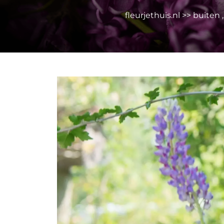
fleurjethuis.nl
>>
buiten