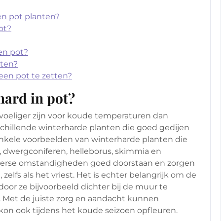
en pot planten?
ot?
en pot?
iten?
een pot te zetten?
hard in pot?
oeliger zijn voor koude temperaturen dan
erschillende winterharde planten die goed gedijen
nkele voorbeelden van winterharde planten die
e, dwergconiferen, helleborus, skimmia en
terse omstandigheden goed doorstaan en zorgen
 zelfs als het vriest. Het is echter belangrijk om de
or ze bijvoorbeeld dichter bij de muur te
. Met de juiste zorg en aandacht kunnen
alkon ook tijdens het koude seizoen opfleuren.