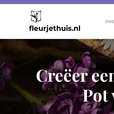
Skip
to
content
OVE
fleurjethuis.nl
Creëer ee
Pot