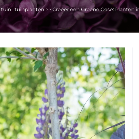
,
tuin
,
tuinplanten
>> Creëer een Groene Oase: Planten i