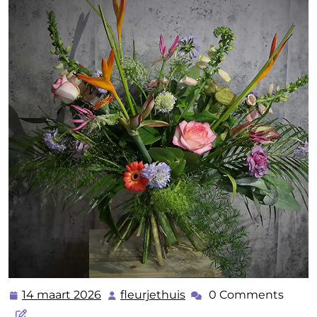
14 maart 2026
fleurjethuis
0 Comments
14
fleurjethuis
maart