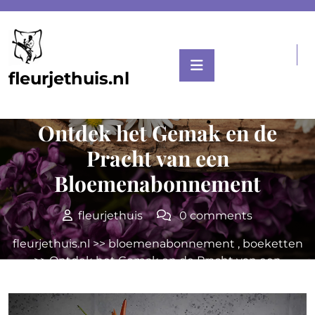
Skip
to
content
fleurjethuis.nl
Posted On 14 maart 2026
Ontdek het Gemak en de
Pracht van een
Bloemenabonnement
fleurjethuis
0 comments
fleurjethuis.nl
>>
bloemenabonnement
,
boeketten
>> Ontdek het Gemak en de Pracht van een
Bloemenabonnement