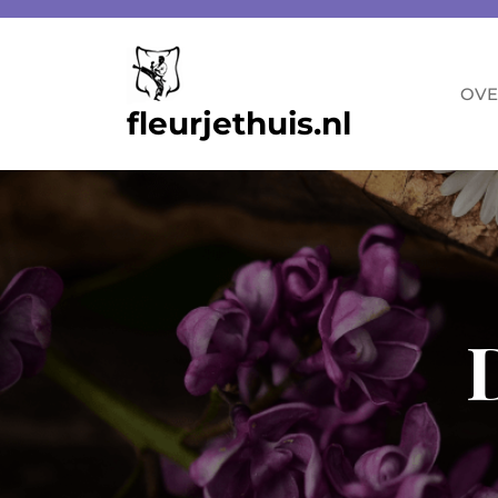
Skip
to
content
OVE
fleurjethuis.nl