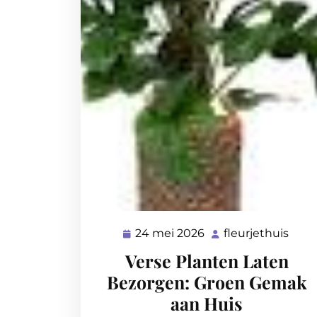
24 mei 2026
fleurjethuis
24
fleur
mei
Verse Planten Laten
2026
Bezorgen: Groen Gemak
aan Huis