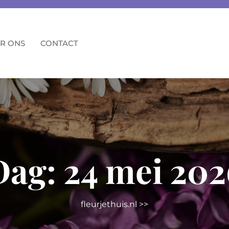
R ONS
CONTACT
Dag:
24 mei 202
fleurjethuis.nl
>>