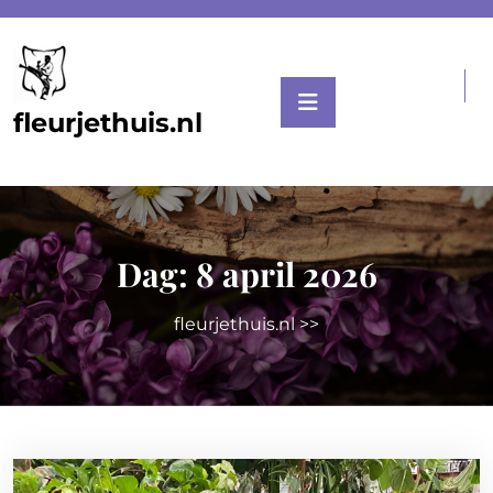
Skip
to
content
fleurjethuis.nl
Dag:
8 april 2026
fleurjethuis.nl
>>