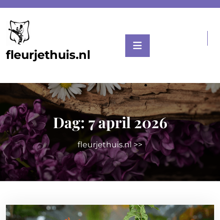
Skip
to
content
fleurjethuis.nl
Dag:
7 april 2026
fleurjethuis.nl
>>