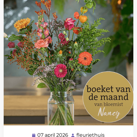
07 april 2026
fleurjethuis
07
fleurjethuis