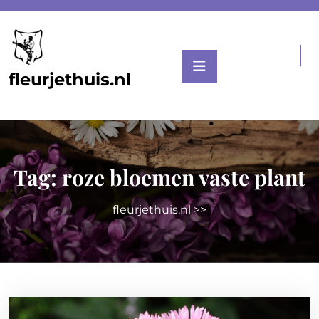
Skip
to
content
fleurjethuis.nl
Tag:
roze bloemen vaste plant
fleurjethuis.nl
>>