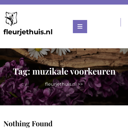
Skip
to
content
fleurjethuis.nl
Tag:
muzikale voorkeuren
fleurjethuis.nl
>>
Nothing Found